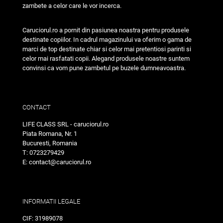
zambete a celor care le vor incerca.
Caruciorul.ro a pornit din pasiunea noastra pentru produsele
destinate copiilor. In cadrul magazinului va oferim o gama de
marci de top destinate chiar si celor mai pretentiosi parinti si
celor mai rasfatati copii. Alegand produsele noastre suntem
convinsi ca vom pune zambetul pe buzele dumneavoastra.
CONTACT
LIFE CLASS SRL - caruciorul.ro
Piata Romana, Nr. 1
Bucuresti, Romania
T: 0723279429
E: contact@caruciorul.ro
INFORMATII LEGALE
CIF: 31989078