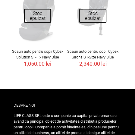
Stoc
Stoc
epuizat
epuizat
Scaun auto pentru copii Cybex
Scaun auto pentru copii Cybex
Solution S i-Fix Navy Blue
Sirona S i-Size Navy Blue
1,050.00
lei
2,340.00
lei
DESPRE NOI
LIFE CLASS SRL este o companie cu capital privat romanesc
avand ca principal obiect de activitatea distributia produselor
pentru copii. Compania a pornit bineinteles, din pasiune pentru
un altfel de business, un altfel de produs si desigur altfel de