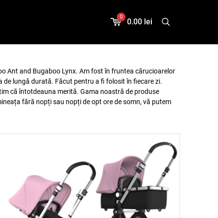
0
0.00 lei
 Ant and Bugaboo Lynx. Am fost în fruntea cărucioarelor
 lungă durată. Făcut pentru a fi folosit în fiecare zi.
r știm că întotdeauna merită. Gama noastră de produse
mineața fără nopți sau nopți de opt ore de somn, vă putem