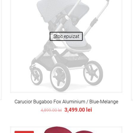
Stoc epuizat
Carucior Bugaboo Fox Aluminium / Blue-Melange
Original
Current
3,499.00
lei
4,899.00
lei
price
price
was:
is:
4,899.00 lei.
3,499.00 lei.