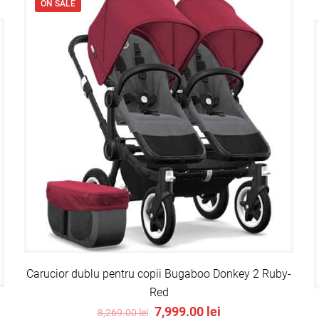
ON SALE
Carucior dublu pentru copii Bugaboo Donkey 2 Ruby-
Red
Original
Current
7,999.00
lei
8,269.00
lei