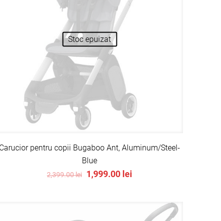
Stoc epuizat
Carucior pentru copii Bugaboo Ant, Aluminum/Steel-
Blue
Original
Current
1,999.00
lei
2,399.00
lei
price
price
was:
is:
2,399.00 lei.
1,999.00 lei.