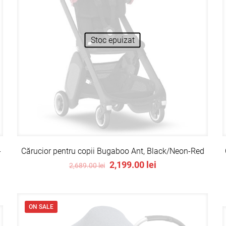
Stoc epuizat
-
Cărucior pentru copii Bugaboo Ant, Black/Neon-Red
Original
Current
2,199.00
lei
2,689.00
lei
price
price
was:
is:
2,689.00 lei.
2,199.00 lei.
ON SALE