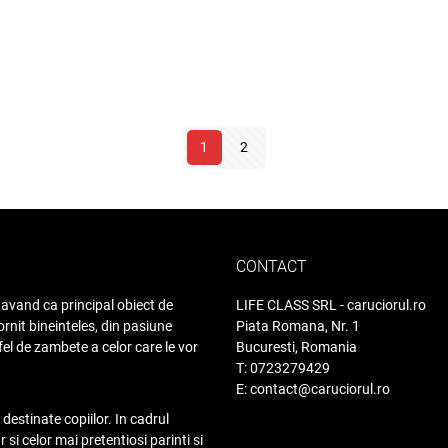
price
price
was:
is:
8,269.00 lei.
7,999.00 lei.
1
2
CONTACT
avand ca principal obiect de
LIFE CLASS SRL - caruciorul.ro
rnit bineinteles, din pasiune
Piata Romana, Nr. 1
fel de zambete a celor care le vor
Bucuresti, Romania
T: 0723279429
E: contact@caruciorul.ro
destinate copiilor. In cadrul
i celor mai pretentiosi parinti si