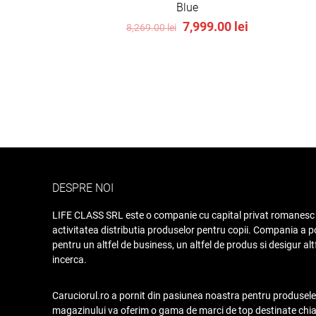
Blue
Original
Current
7,999.00
lei
8,269.00
lei
price
price
was:
is:
8,269.00 lei.
7,999.00 lei.
DESPRE NOI
LIFE CLASS SRL este o companie cu capital privat romanesc 
activitatea distributia produselor pentru copii. Compania a po
pentru un altfel de business, un altfel de produs si desigur alt
incerca.
Caruciorul.ro a pornit din pasiunea noastra pentru produsele 
magazinului va oferim o gama de marci de top destinate chiar s