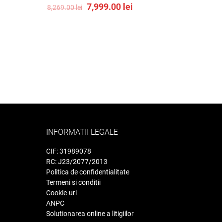
Original
Current
7,999.00
lei
8,269.00
lei
price
price
was:
is:
8,269.00 lei.
7,999.00 lei.
INFORMATII LEGALE
CIF: 31989078
RC: J23/2077/2013
Politica de confidentialitate
Termeni si conditii
Cookie-uri
ANPC
Solutionarea online a litigiilor