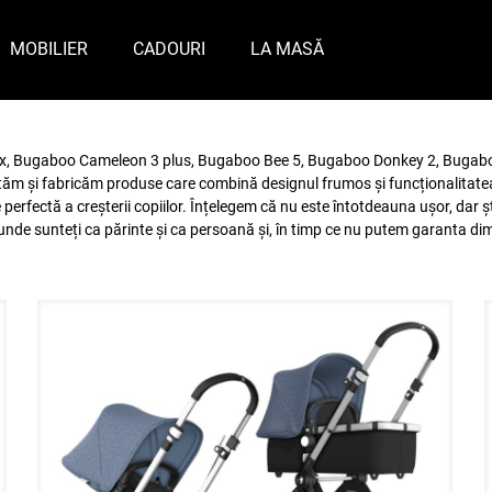
MOBILIER
CADOURI
LA MASĂ
x, Bugaboo Cameleon 3 plus, Bugaboo Bee 5, Bugaboo Donkey 2, Bugaboo
m și fabricăm produse care combină designul frumos și funcționalitatea de
perfectă a creșterii copiilor. Înțelegem că nu este întotdeauna ușor, da
nde sunteți ca părinte și ca persoană și, în timp ce nu putem garanta di