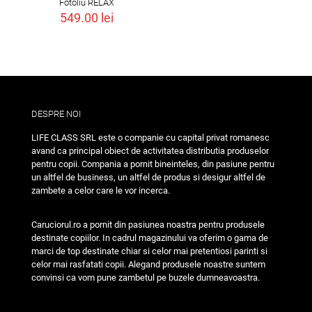
Fotoliu RELAX
549.00
lei
DESPRE NOI
LIFE CLASS SRL este o companie cu capital privat romanesc
avand ca principal obiect de activitatea distributia produselor
pentru copii. Compania a pornit bineinteles, din pasiune pentru
un altfel de business, un altfel de produs si desigur altfel de
zambete a celor care le vor incerca.
Caruciorul.ro a pornit din pasiunea noastra pentru produsele
destinate copiilor. In cadrul magazinului va oferim o gama de
marci de top destinate chiar si celor mai pretentiosi parinti si
celor mai rasfatati copii. Alegand produsele noastre suntem
convinsi ca vom pune zambetul pe buzele dumneavoastra.