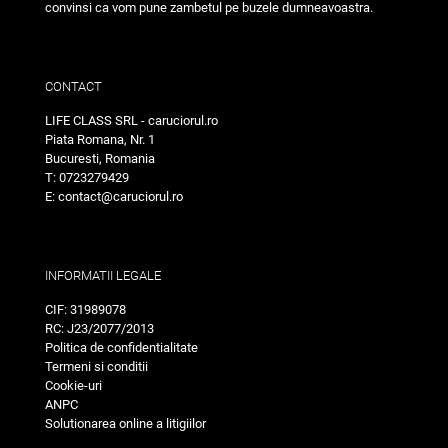
convinsi ca vom pune zambetul pe buzele dumneavoastra.
CONTACT
LIFE CLASS SRL - caruciorul.ro
Piata Romana, Nr. 1
Bucuresti, Romania
T: 0723279429
E: contact@caruciorul.ro
INFORMATII LEGALE
CIF: 31989078
RC: J23/2077/2013
Politica de confidentialitate
Termeni si conditii
Cookie-uri
ANPC
Solutionarea online a litigiilor