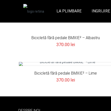
LA PLIMBARE
INGRIJIRE
Bicicletă fără pedale BMXIE² – Albastru
370.00
lei
Bicicletă fără pedale BMXIE² – Lime
370.00
lei
DESPRE NOI