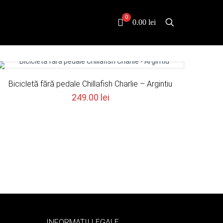
0
0.00 lei
Bicicletă fără pedale Chillafish Charlie – Argintiu
249.00
lei
INFORMATII LEGALE