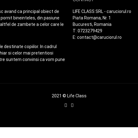
c avand ca principal obiect de
LIFE CLASS SRL - caruciorul.ro
pornit bineinteles, din pasiune
Piata Romana, Nr. 1
 altfel de zambete a celor care le
Bucuresti, Romania
T: 0723279429
E: contact@caruciorul.ro
 destinate copiilor. In cadrul
ar si celor mai pretentiosi
astre suntem convinsi ca vom pune
2021 © Life Class