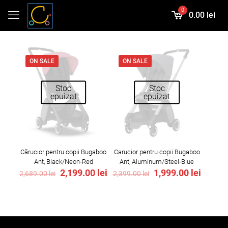
0
0.00 lei
ON SALE
ON SALE
Stoc
Stoc
epuizat
epuizat
Cărucior pentru copii Bugaboo
Carucior pentru copii Bugaboo
Ant, Black/Neon-Red
Ant, Aluminum/Steel-Blue
Original
Current
Original
Curren
2,199.00
lei
1,999.00
lei
2,689.00
lei
2,399.00
lei
price
price
price
price
was:
is:
was:
is:
2,689.00 lei.
2,199.00 lei.
2,399.00 lei.
1,999.0