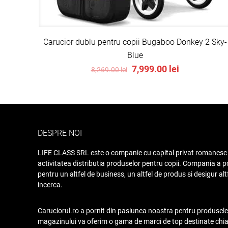
Carucior dublu pentru copii Bugaboo Donkey 2 Sky-
Blue
Original
Current
7,999.00
lei
8,269.00
lei
price
price
was:
is:
8,269.00 lei.
7,999.00 lei.
DESPRE NOI
LIFE CLASS SRL este o companie cu capital privat romanesc 
activitatea distributia produselor pentru copii. Compania a po
pentru un altfel de business, un altfel de produs si desigur alt
incerca.
Caruciorul.ro a pornit din pasiunea noastra pentru produsele 
magazinului va oferim o gama de marci de top destinate chiar s