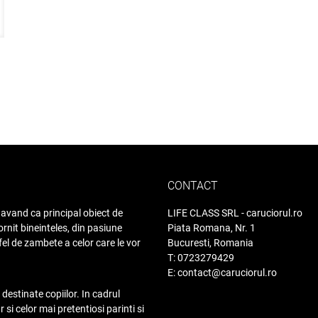
CONTACT
avand ca principal obiect de
LIFE CLASS SRL - caruciorul.ro
rnit bineinteles, din pasiune
Piata Romana, Nr. 1
fel de zambete a celor care le vor
Bucuresti, Romania
T: 0723279429
E: contact@caruciorul.ro
destinate copiilor. In cadrul
i celor mai pretentiosi parinti si