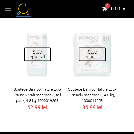
0
0.00 lei
Stoc
Stoc
epuizat
epuizat
Scutece Bambo Nature Eco-
Scutece Bambo Nature Eco-
Friendly Midi mărimea 3, tall
Friendly marimea 3, 4-8 kg,
pack, 4-8 kg, 1000019263
1000019253
62.99
lei
36.99
lei