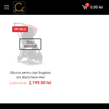
0
0.00 lei
ON SALE
Stoc
epuizat
Cărucior pentru copii Bugaboo
Ant, Black/Neon-Red
Original
Current
2,199.00
lei
2,689.00
lei
price
price
was:
is:
2,689.00 lei.
2,199.00 lei.