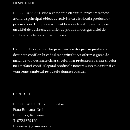
DESPRE NOI
LIFE CLASS SRL este o companie cu capital privat romanesc
avand ca principal obiect de activitatea distributia produselor
pentru copii. Compania a pornit bineinteles, din pasiune pentru
un altfel de business, un altfel de produs si desigur altfel de
zambete a celor care le vor incerca.
Caruciorul.ro a pornit din pasiunea noastra pentru produsele
destinate copiilor. In cadrul magazinului va oferim o gama de
marci de top destinate chiar si celor mai pretentiosi parinti si celor
mai rasfatati copii. Alegand produsele noastre suntem convinsi ca
vom pune zambetul pe buzele dumneavoastra.
CONTACT
LIFE CLASS SRL - caruciorul.ro
Piata Romana, Nr. 1
Bucuresti, Romania
T: 0723279429
E: contact@caruciorul.ro