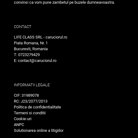
convinsi ca vom pune zambetul pe buzele dumneavoastra.
CONTACT
LIFE CLASS SRL - caruciorul.ro
Piata Romana, Nr. 1
Bucuresti, Romania
T: 0723279429
E: contact@caruciorul.ro
INFORMATII LEGALE
CIF: 31989078
RC: J23/2077/2013
Politica de confidentialitate
Termeni si conditii
Cookie-uri
ANPC
Solutionarea online a litigiilor