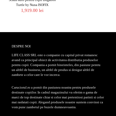
Turtle by Nuna ISOFIX
1,919.00
lei
DESPRE NOI
LIFE CLASS SRL este o companie cu capital privat romanesc
avand ca principal obiect de activitatea distributia produselor
pentru copii. Compania a pornit bineinteles, din pasiune pentru
un altfel de business, un altfel de produs si desigur altfel de
zambete a celor care le vor incerca.
Caruciorul.ro a pornit din pasiunea noastra pentru produsele
destinate copiilor. In cadrul magazinului va oferim o gama de
marci de top destinate chiar si celor mai pretentiosi parinti si celor
mai rasfatati copii. Alegand produsele noastre suntem convinsi ca
vom pune zambetul pe buzele dumneavoastra.