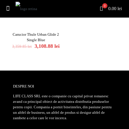
0
0.00 lei
Carucior Thule Urban Glide 2
ON SALE
Single Blue
Original
Current
3,108.88
lei
3,359.85
lei
price
price
was:
is:
3,359.85 lei.
3,108.88 lei.
DESPRE NOI
LIFE CLASS SRL este o companie cu capital privat romanesc
avand ca principal obiect de activitatea distributia produselor
pentru copii. Compania a pornit bineinteles, din pasiune pentru
un altfel de business, un altfel de produs si desigur altfel de
zambete a celor care le vor incerca.