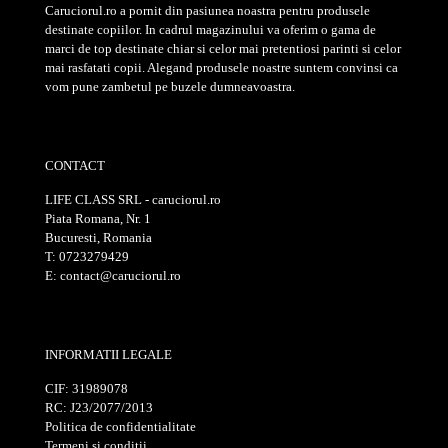
Caruciorul.ro a pornit din pasiunea noastra pentru produsele
destinate copiilor. In cadrul magazinului va oferim o gama de
marci de top destinate chiar si celor mai pretentiosi parinti si celor
mai rasfatati copii. Alegand produsele noastre suntem convinsi ca
vom pune zambetul pe buzele dumneavoastra.
CONTACT
LIFE CLASS SRL - caruciorul.ro
Piata Romana, Nr. 1
Bucuresti, Romania
T: 0723279429
E: contact@caruciorul.ro
INFORMATII LEGALE
CIF: 31989078
RC: J23/2077/2013
Politica de confidentialitate
Termeni si conditii