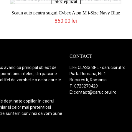
Stoc epuizat
Scaun auto pentru sugari Cybex Aton M i-Size Navy Blue
860.00
lei
CONTACT
c avand ca principal obiect de
LIFE CLASS SRL - caruciorul.ro
pornit bineinteles, din pasiune
Piata Romana, Nr. 1
 altfel de zambete a celor care le
Bucuresti, Romania
T: 0723279429
E: contact@caruciorul.ro
 destinate copiilor. In cadrul
ar si celor mai pretentiosi
astre suntem convinsi ca vom pune