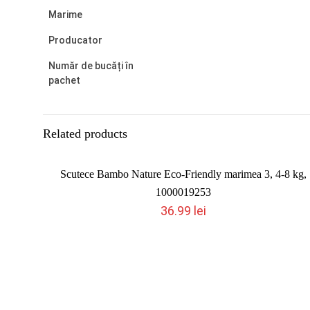
Marime
Producator
Număr de bucăți în
pachet
Related products
Stoc epuizat
Scutece Bambo Nature Eco-Friendly marimea 3, 4-8 kg,
1000019253
36.99
lei
Stoc epuizat