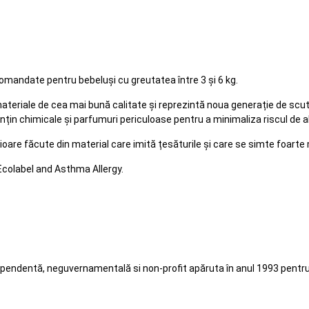
mandate pentru bebeluși cu greutatea între 3 și 6 kg.
teriale de cea mai bună calitate și reprezintă noua generație de scutec
in chimicale și parfumuri periculoase pentru a minimaliza riscul de ale
ioare făcute din material care imită țesăturile și care se simte foarte
Ecolabel and Asthma Allergy.
ependentă, neguvernamentală si non-profit apăruta în anul 1993 pent