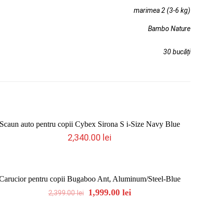
marimea 2 (3-6 kg)
Bambo Nature
30 bucăți
Stoc epuizat
Scaun auto pentru copii Cybex Sirona S i-Size Navy Blue
2,340.00
lei
Stoc epuizat
ON SALE
Carucior pentru copii Bugaboo Ant, Aluminum/Steel-Blue
Original
Current
1,999.00
lei
2,399.00
lei
price
price
was:
is: