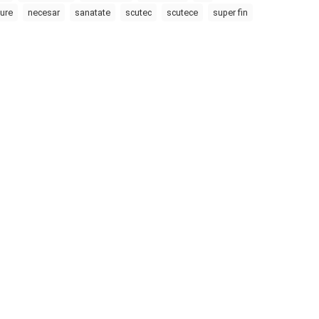
ure
necesar
sanatate
scutec
scutece
super fin