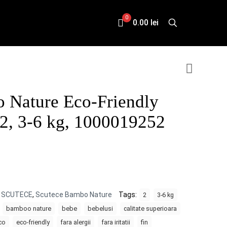
0
0.00 lei
 Nature Eco-Friendly
2, 3-6 kg, 1000019252
:
SCUTECE
,
Scutece Bambo Nature
Tags:
2
3-6 kg
bamboo nature
bebe
bebelusi
calitate superioara
co
eco-friendly
fara alergii
fara iritatii
fin