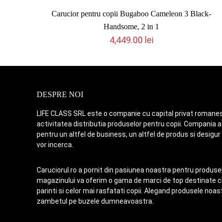
Carucior pentru copii Bugaboo Cameleon 3 Black-
Handsome, 2 in 1
4,449.00
lei
DESPRE NOI
LIFE CLASS SRL este o companie cu capital privat romanes
activitatea distributia produselor pentru copii. Compania a 
pentru un altfel de business, un altfel de produs si desigur
vor incerca.
Caruciorul.ro a pornit din pasiunea noastra pentru produsele
magazinului va oferim o gama de marci de top destinate chi
parinti si celor mai rasfatati copii. Alegand produsele no
zambetul pe buzele dumneavoastra.