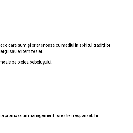
e care sunt și prietenoase cu mediul în spiritul tradițiilor
rgii sau eritem fesier.
 moale pe pielea bebelușului.
ru a promova un management forestier responsabil în