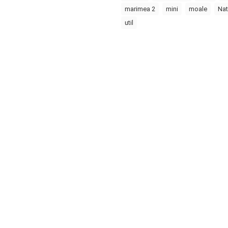
marimea 2
mini
moale
Nat
util