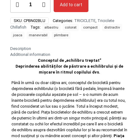
Add to cart
2
in
1
SKU:
CPBN02BLU
Categories:
TRICICLETE
,
Triciclete
Chillafish
Chillafish
Tags:
albastru
colorat
compact
distractiv
Bunzi
2
joaca
manevrabil
plimbare
albastră
quantity
Description
Additional information
Conceptul de „echilibru treptat”
Deprinderea abilităților de păstrare a echilibrului și de
mișcare în ritmul copilului dvs.
Până în urmă cu doar câțiva ani, conceptul de bicicletă pentru
deprinderea echilibrului (o bicicletă fără pedale, împinsă înainte
de picioarele copilului așezate pe sol – s-o numim de acum
înainte bicicletă pentru deprinderea echilibrului) era cu totul nou,
fiind considerat un lux sau o jucărie. Totul a început modest,
până de curând. Piața bicicletelor de echilibru a crescut extrem
de puternic în ultimii ani dintr-un singur motiv principal; părinții au
constatat cu ochii lor efectul incredibil pe care îl are o bicicletă
de echilibru asupra dezvoltării copilului lor și le-au recomandat în
mod susținut și cu mândrie acest concept și altor părinți.
Piața