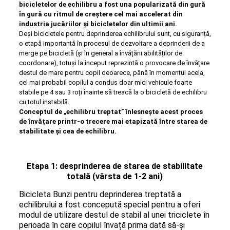
bicicletelor de echilibru a fost una popularizată din gură
în gură cu ritmul de creștere cel mai accelerat din
industria jucăriilor și bicicletelor din ultimii ani.
Deși bicicletele pentru deprinderea echilibrului sunt, cu siguranță,
o etapă importantă în procesul de dezvoltare a deprinderii de a
merge pe bicicletă (și în general a învățării abilităților de
coordonare), totuși la început reprezintă o provocare de învățare
destul de mare pentru copil deoarece, până în momentul acela,
cel mai probabil copilul a condus doar mici vehicule foarte
stabile pe 4 sau 3 roți înainte să treacă la o bicicletă de echilibru
cu totul instabilă.
Conceptul de „echilibru treptat” înlesnește acest proces
de învățare printr-o trecere mai etapizată între starea de
stabilitate și cea de echilibru.
Etapa 1: desprinderea de starea de stabilitate
totală (vârsta de 1-2 ani)
Bicicleta Bunzi pentru deprinderea treptată a
echilibrului a fost concepută special pentru a oferi
modul de utilizare destul de stabil al unei triciclete în
perioada în care copilul învață prima dată să-și