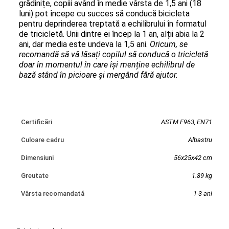
grădinițe, copiii având în medie vârsta de 1,5 ani (18
luni) pot începe cu succes să conducă bicicleta
pentru deprinderea treptată a echilibrului în formatul
de tricicletă. Unii dintre ei încep la 1 an, alții abia la 2
ani, dar media este undeva la 1,5 ani.
Oricum, se
recomandă să vă lăsați copilul să conducă o tricicletă
doar în momentul în care își menține echilibrul de
bază stând în picioare și mergând fără ajutor.
Certificări
ASTM F963, EN71
Culoare cadru
Albastru
Dimensiuni
56x25x42 cm
Greutate
1.89 kg
Vârsta recomandată
1-3 ani