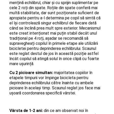
mențină echilibrul, chiar și cu sprijin suplimentar pe
cele 2 roți din spate. Roțile din spate conferă mai
multă stabilitate, dar sunt poziționate suficient de
apropiate pentru a-l determina pe copil să simtă că
el își controlează singur echilibrul de fiecare dată
când se înclină prea mult spre exterior. Mecanismul
este creat intenționat mai puțin stabil decât unul
tradițional pe 4 roți, așadar se recomandă să
supravegheați copilul în primele etape ale utilizării
bicicletei pentru deprinderea echilibrului. Scaunul
este reglat destul de jos în această poziție astfel
încât copilul să atingă solul în orice clipă cu foarte
mare ușurință.
Cu 2 picioare simultan:
majoritatea copiilor în
etapele timpurii vor împinge bicicleta pentru
deprinderea echilibrului către înainte cu ambele
picioare în același timp. Scaunul reglat jos face mai
ușoară coordonarea specifică vârstei.
Vârsta de 1-2 ani:
din ce am observat noi în