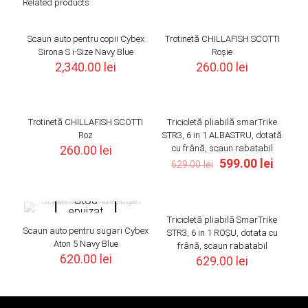
Related products
Stoc
epuizat
Scaun auto pentru copii Cybex
Trotinetă CHILLAFISH SCOTTI
Sirona S i-Size Navy Blue
Roșie
2,340.00
lei
260.00
lei
Stoc
epuizat
Trotinetă CHILLAFISH SCOTTI
Tricicletă pliabilă smarTrike
ON SALE
Roz
STR3, 6 in 1 ALBASTRU, dotată
260.00
lei
cu frână, scaun rabatabil
Original
Curre
599.00
lei
629.00
lei
price
price
was:
is:
Stoc
629.00 lei.
599.00 
epuizat
Tricicletă pliabilă SmarTrike
Scaun auto pentru sugari Cybex
STR3, 6 in 1 ROȘU, dotata cu
Aton 5 Navy Blue
frână, scaun rabatabil
620.00
lei
629.00
lei