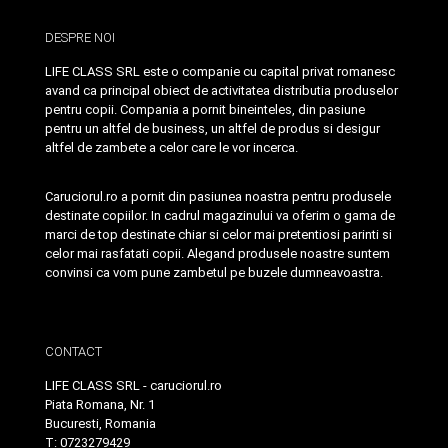
DESPRE NOI
LIFE CLASS SRL este o companie cu capital privat romanesc
avand ca principal obiect de activitatea distributia produselor
pentru copii. Compania a pornit bineinteles, din pasiune
pentru un altfel de business, un altfel de produs si desigur
altfel de zambete a celor care le vor incerca.
Caruciorul.ro a pornit din pasiunea noastra pentru produsele
destinate copiilor. In cadrul magazinului va oferim o gama de
marci de top destinate chiar si celor mai pretentiosi parinti si
celor mai rasfatati copii. Alegand produsele noastre suntem
convinsi ca vom pune zambetul pe buzele dumneavoastra.
CONTACT
LIFE CLASS SRL - caruciorul.ro
Piata Romana, Nr. 1
Bucuresti, Romania
T: 0723279429