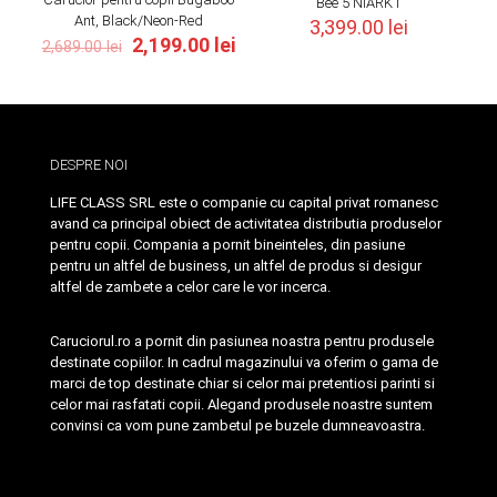
Bee 5 NIARK1
Ant, Black/Neon-Red
3,399.00
lei
Original
Current
2,199.00
lei
2,689.00
lei
price
price
was:
is:
2,689.00 lei.
2,199.00 lei.
DESPRE NOI
LIFE CLASS SRL este o companie cu capital privat romanesc
avand ca principal obiect de activitatea distributia produselor
pentru copii. Compania a pornit bineinteles, din pasiune
pentru un altfel de business, un altfel de produs si desigur
altfel de zambete a celor care le vor incerca.
Caruciorul.ro a pornit din pasiunea noastra pentru produsele
destinate copiilor. In cadrul magazinului va oferim o gama de
marci de top destinate chiar si celor mai pretentiosi parinti si
celor mai rasfatati copii. Alegand produsele noastre suntem
convinsi ca vom pune zambetul pe buzele dumneavoastra.