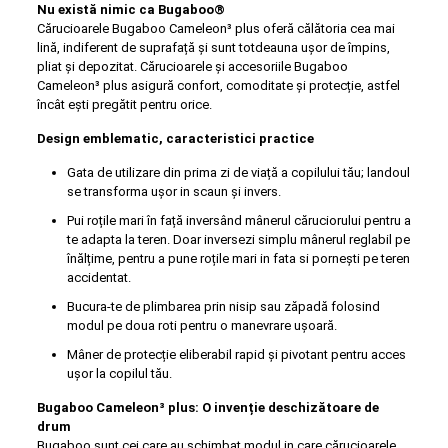
Nu există nimic ca Bugaboo®
Cărucioarele Bugaboo Cameleon³ plus oferă călătoria cea mai
lină, indiferent de suprafață și sunt totdeauna ușor de împins,
pliat și depozitat. Cărucioarele și accesoriile Bugaboo
Cameleon³ plus asigură confort, comoditate și protecție, astfel
încât ești pregătit pentru orice.
Design emblematic, caracteristici practice
Gata de utilizare din prima zi de viață a copilului tău; landoul
se transforma ușor in scaun și invers.
Pui roțile mari în față inversând mânerul căruciorului pentru a
te adapta la teren. Doar inversezi simplu mânerul reglabil pe
înălțime, pentru a pune roțile mari in fata si pornești pe teren
accidentat.
Bucura-te de plimbarea prin nisip sau zăpadă folosind
modul pe doua roti pentru o manevrare ușoară.
Mâner de protecție eliberabil rapid și pivotant pentru acces
ușor la copilul tău.
Bugaboo Cameleon³ plus: O invenție deschizătoare de
drum
Bugaboo sunt cei care au schimbat modul in care cărucioarele