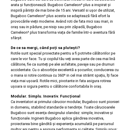
arata și funcționează. Bugaboo Cameleon³ plus a inspirat și
inspiră părinții de mai bine de 15 ani. Versatil si ușor de utilizat,
Bugaboo Cameleon³ plus acesta se adaptează fără efort la
provocările vieții moderne. Având roti de fata mici sau mari, in
oraș sau in pădure, pe nisip sau prin zăpadă, Bugaboo
Cameleon³ plus transforma viața de familie într-o aventura fără
sfârșit.
De ce sa mergi, când poți sa plutești?
Rotile sunt special proiectate pentru a fi potrivite călătoriilor pe
care le vor face. Tu și copilul tău veți avea parte de cea mai lină
călătorie, fie ca sunteți pe alei asfaltate, pavaje sau pe drumuri
accidentate. Cu o absorbție excelentă a șocurilor, conducerea cu
o mana si rotire continua cu 360º in cel mai strâmt spațiu, îți face
viața mai ușoară. Rotile mici, pivotante in fata asigura rotirea
ușoara si sigura pentru o călătorie confortabila în oraș.
Modular. Simplu. Inovativ.
Funcțional
Ca inventatori ai primului cărucior modular, Bugaboo sunt pionieri
in domeniu, stabilind standarde si tendințe. Toate cărucioarele
Bugaboo sunt esența designului olandez: simple, inovative și
funcționale. Inginerii Bugaboo aplica gândirea inovativa,
proiectarea bine gândită și experiența acumulată pe parcursul
multor ani pentru a asigura performanta si calitate. Simplu spus: