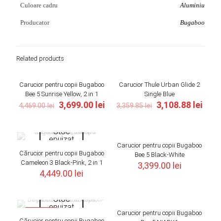
Culoare cadru
Aluminiu
Producator
Bugaboo
Related products
Carucior pentru copii Bugaboo
Carucior Thule Urban Glide 2
ON SALE
ON SALE
Bee 5 Sunrise Yellow, 2 in 1
Single Blue
Original
Current
Original
Curr
3,699.00
lei
3,108.88
lei
4,469.00
lei
3,359.85
lei
price
price
price
pric
was:
is:
was:
is:
Stoc
4,469.00 lei.
3,699.00 lei.
3,359.85 lei.
3,108
epuizat
Carucior pentru copii Bugaboo
Cărucior pentru copii Bugaboo
Bee 5 Black-White
Cameleon 3 Black-Pink, 2 in 1
3,399.00
lei
4,449.00
lei
Stoc
epuizat
Carucior pentru copii Bugaboo
ON SALE
Cărucior pentru copii Bugaboo