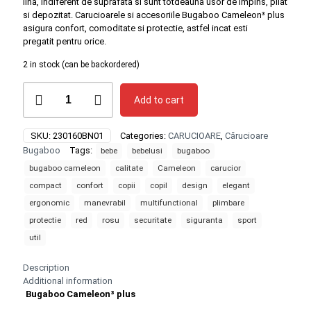
lina, indiferent de suprafata si sunt totdeauna usor de impins, pliat
si depozitat. Carucioarele si accesoriile Bugaboo Cameleon³ plus
asigura confort, comoditate si protectie, astfel incat esti
pregatit pentru orice.
2 in stock (can be backordered)
Carucior
Add to cart
pentru
copii
Bugaboo
SKU:
230160BN01
Categories:
CARUCIOARE
,
Cărucioare
Cameleon
Bugaboo
Tags:
bebe
bebelusi
bugaboo
3
Plus
bugaboo cameleon
calitate
Cameleon
carucior
Alu-
compact
confort
copii
copil
design
elegant
Red,
ergonomic
manevrabil
multifunctional
plimbare
2
in
protectie
red
rosu
securitate
siguranta
sport
1
util
quantity
Description
Additional information
Bugaboo Cameleon³ plus