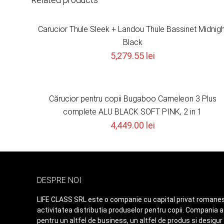
Carucior Thule Sleek + Landou Thule Bassinet Midnigh
Black
5,279.55
lei
Cărucior pentru copii Bugaboo Cameleon 3 Plus
complete ALU BLACK SOFT PINK, 2 in 1
4,449.00
lei
DESPRE NOI
LIFE CLASS SRL este o companie cu capital privat romanes
activitatea distributia produselor pentru copii. Compania a 
pentru un altfel de business, un altfel de produs si desigur