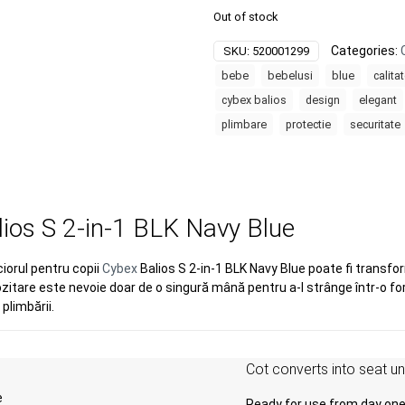
Out of stock
Categories:
SKU:
520001299
bebe
bebelusi
blue
calita
cybex balios
design
elegant
plimbare
protectie
securitate
lios S 2-in-1 BLK Navy Blue
ciorul pentru copii
Cybex
Balios S 2-in-1 BLK Navy Blue poate fi transfor
zitare este nevoie doar de o singură mână pentru a-l strânge într-o 
plimbării.
Cot converts into seat un
Ready for use from day one,