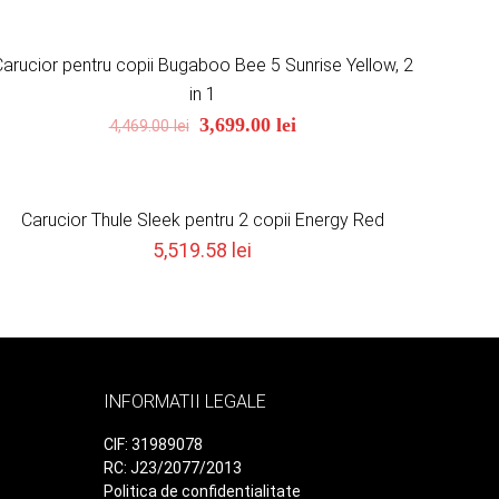
arucior pentru copii Bugaboo Bee 5 Sunrise Yellow, 2
ON SALE
in 1
Original
Current
3,699.00
lei
4,469.00
lei
price
price
was:
is:
4,469.00 lei.
3,699.00 lei.
Carucior Thule Sleek pentru 2 copii Energy Red
5,519.58
lei
INFORMATII LEGALE
CIF: 31989078
RC: J23/2077/2013
Politica de confidentialitate