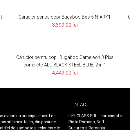
t
Carucior pentru copii Bugaboo Bee 5 NIARK1
C
3,399.00
lei
Stoc epuizat
Cărucior pentru copii Bugaboo Cameleon 3 Plus
complete ALU BLACK STEEL BLUE, 2 in 1
4,449.00
lei
CONTACT
c avand ca principal obiect de
LIFE CLASS SRL - caruciorul.ro
pornit bineinteles, din pasiune
Piata Romana, Nr. 1
 altfel de zambete a celor care le
Bucuresti, Romania