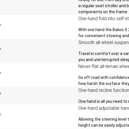
a regular seat stroller and 
components on the frame
One-hand fold into self-s
With one hand the Balios S 
for convenient stowing and
Smooth all-wheel suspen
Travel in comfort over a va
you and uninterrupted sleep 
Never-flat all-terrain whe
Go off-road with confidence
how harsh the surface they
One-hand recline function i
One hand is all you need to r
One-hand adjustable han
Allowing the steering level 
height can be easily adjust