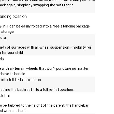
back again, simply by swapping the soft fabric
tanding position
2-in-1 can be easily folded into a free-standing package,
 storage
sion
riety of surfaces with all-wheel suspension— mobility for
for your child.
els
 with all-terrain wheels that won’t puncture no matter
 have to handle.
nto full-lie flat position
ecline the backrest into a full lie-flat position.
dlebar
to be tailored to the height of the parent, the handlebar
ed with one hand.