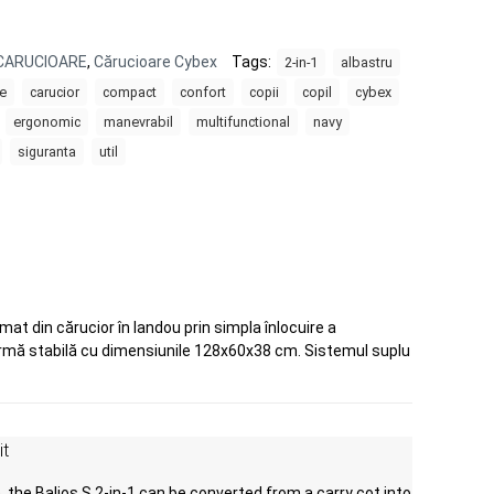
CARUCIOARE
,
Cărucioare Cybex
Tags:
2-in-1
albastru
te
carucior
compact
confort
copii
copil
cybex
ergonomic
manevrabil
multifunctional
navy
siguranta
util
mat din cărucior în landou prin simpla înlocuire a
formă stabilă cu dimensiunile 128x60x38 cm. Sistemul suplu
it
 the Balios S 2-in-1 can be converted from a carry cot into