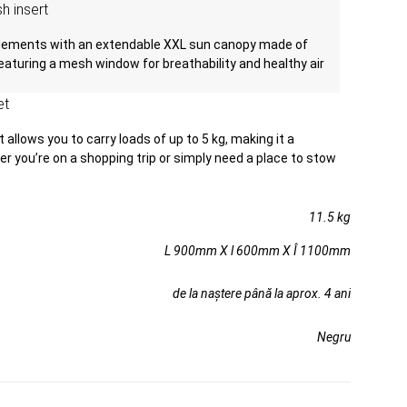
h insert
 elements with an extendable XXL sun canopy made of
eaturing a mesh window for breathability and healthy air
et
allows you to carry loads of up to 5 kg, making it a
 you’re on a shopping trip or simply need a place to stow
11.5 kg
L 900mm X l 600mm X Î 1100mm
de la naștere până la aprox. 4 ani
Negru