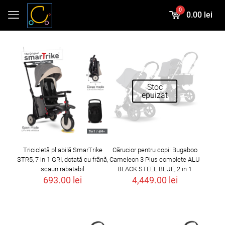
0
0.00 lei
Stoc
epuizat
Tricicletă pliabilă SmarTrike
Cărucior pentru copii Bugaboo
STR5, 7 in 1 GRI, dotată cu frână,
Cameleon 3 Plus complete ALU
scaun rabatabil
BLACK STEEL BLUE, 2 in 1
693.00
lei
4,449.00
lei