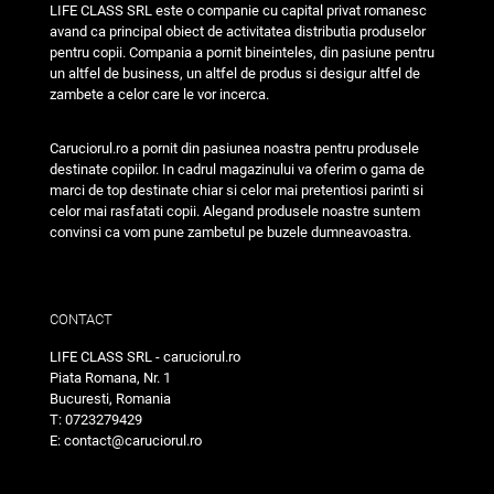
LIFE CLASS SRL este o companie cu capital privat romanesc
avand ca principal obiect de activitatea distributia produselor
pentru copii. Compania a pornit bineinteles, din pasiune pentru
un altfel de business, un altfel de produs si desigur altfel de
zambete a celor care le vor incerca.
Caruciorul.ro a pornit din pasiunea noastra pentru produsele
destinate copiilor. In cadrul magazinului va oferim o gama de
marci de top destinate chiar si celor mai pretentiosi parinti si
celor mai rasfatati copii. Alegand produsele noastre suntem
convinsi ca vom pune zambetul pe buzele dumneavoastra.
CONTACT
LIFE CLASS SRL - caruciorul.ro
Piata Romana, Nr. 1
Bucuresti, Romania
T: 0723279429
E: contact@caruciorul.ro