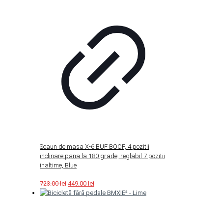
Scaun de masa X-6 BUF BOOF, 4 pozitii
inclinare pana la 180 grade, reglabil 7 pozitii
inaltime, Blue
Original
Current
723.00
lei
449.00
lei
price
price
was:
is:
723.00 lei.
449.00 lei.