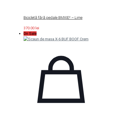
Bicicletă fără pedale BMXIE² – Lime
370.00
lei
On Sale