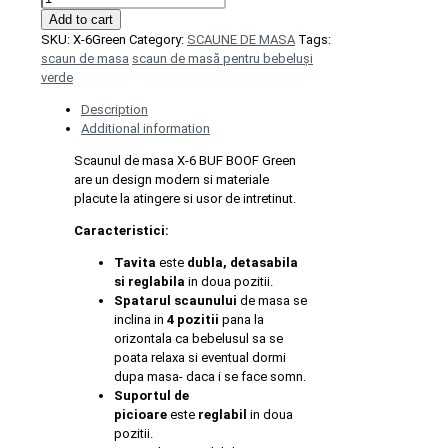
de
Add to cart
masa
SKU:
X-6Green
Category:
SCAUNE DE MASA
Tags:
X-
scaun de masa
scaun de masă pentru bebeluși
6
verde
BUF
Description
BOOF,
Additional information
4
pozitii
Scaunul de masa X-6 BUF BOOF Green
inclinare
are un design modern si materiale
pana
placute la atingere si usor de intretinut.
la
180
Caracteristici:
grade,
reglabil
Tavita
este
dubla, detasabila
7
si reglabila
in doua pozitii.
pozitii
Spatarul scaunului
de masa se
inaltime,
inclina in
4 pozitii
pana la
Green
orizontala ca bebelusul sa se
quantity
poata relaxa si eventual dormi
dupa masa- daca i se face somn.
Suportul de
picioare
este
reglabil
in doua
pozitii.