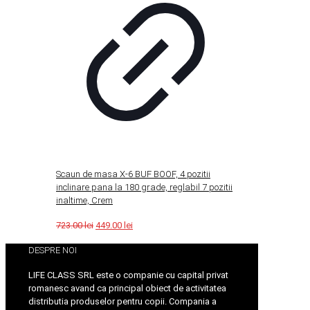
Scaun de masa X-6 BUF BOOF, 4 pozitii
inclinare pana la 180 grade, reglabil 7 pozitii
inaltime, Crem
Original
Current
723.00
lei
449.00
lei
price
price
DESPRE NOI
was:
is:
723.00 lei.
449.00 lei.
LIFE CLASS SRL este o companie cu capital privat
romanesc avand ca principal obiect de activitatea
distributia produselor pentru copii. Compania a