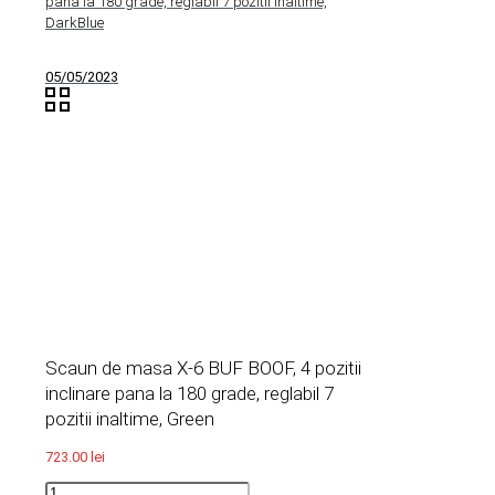
pana la 180 grade, reglabil 7 pozitii inaltime,
DarkBlue
05/05/2023
Scaun de masa X-6 BUF BOOF, 4 pozitii
inclinare pana la 180 grade, reglabil 7
pozitii inaltime, Green
723.00
lei
Scaun