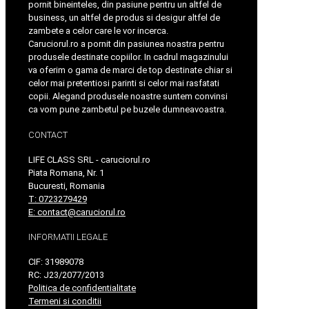
pornit bineinteles, din pasiune pentru un altfel de
business, un altfel de produs si desigur altfel de
zambete a celor care le vor incerca.
Caruciorul.ro a pornit din pasiunea noastra pentru
produsele destinate copiilor. In cadrul magazinului
va oferim o gama de marci de top destinate chiar si
celor mai pretentiosi parinti si celor mai rasfatati
copii. Alegand produsele noastre suntem convinsi
ca vom pune zambetul pe buzele dumneavoastra.
CONTACT
LIFE CLASS SRL - caruciorul.ro
Piata Romana, Nr. 1
Bucuresti, Romania
T: 0723279429
E: contact@caruciorul.ro
INFORMATII LEGALE
CIF: 31989078
RC: J23/2077/2013
Politica de confidentialitate
Termeni si conditii