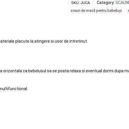
X-
Category:
SCAUN
SKU:
JUCA
6
scaun de masă pentru bebeluși
BUF
BOOF,
4
pozitii
inclinare
riale placute la atingere si usor de intretinut.
pana
la
180
grade,
reglabil
a orizontala ca bebelusul sa se poata relaxa si eventual dormi dupa m
7
pozitii
inaltime,
multifunctional.
Grey
quantity