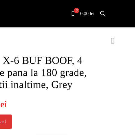
0
0.00 lei
a X-6 BUF BOOF, 4
re pana la 180 grade,
tii inaltime, Grey
l
Current
lei
price
is:
cart
ei.
449.00 lei.