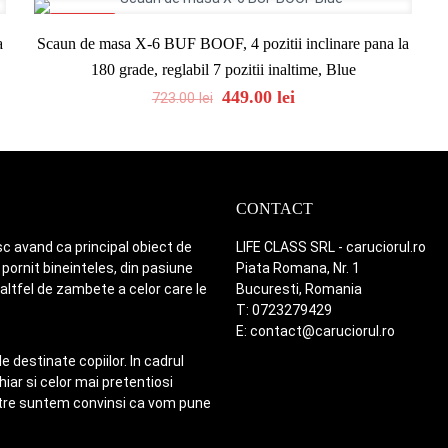
ON SALE
a
Scaun de masa X-6 BUF BOOF, 4 pozitii inclinare pana la
180 grade, reglabil 7 pozitii inaltime, Blue
Original
Current
449.00
lei
723.00
lei
price
price
was:
is:
723.00 lei.
449.00 lei.
CONTACT
c avand ca principal obiect de
LIFE CLASS SRL - caruciorul.ro
pornit bineinteles, din pasiune
Piata Romana, Nr. 1
 altfel de zambete a celor care le
Bucuresti, Romania
T: 0723279429
E: contact@caruciorul.ro
 destinate copiilor. In cadrul
ar si celor mai pretentiosi
astre suntem convinsi ca vom pune