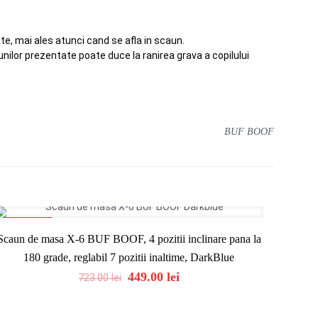
te, mai ales atunci cand se afla in scaun.
nilor prezentate poate duce la ranirea grava a copilului
BUF BOOF
ON SALE
Scaun de masa X-6 BUF BOOF, 4 pozitii inclinare pana la
180 grade, reglabil 7 pozitii inaltime, DarkBlue
Original
Current
449.00
lei
723.00
lei
price
price
was:
is: