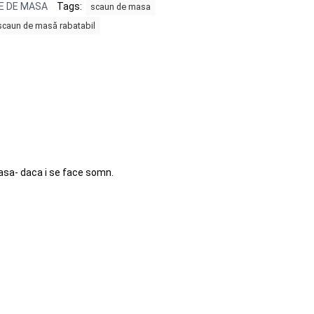
E DE MASA
Tags:
scaun de masa
scaun de masă rabatabil
asa- daca i se face somn.