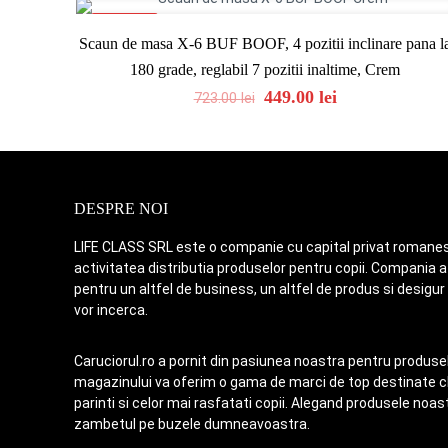
ON SALE
Scaun de masa X-6 BUF BOOF, 4 pozitii inclinare pana l
180 grade, reglabil 7 pozitii inaltime, Crem
Original
Current
449.00
lei
723.00
lei
price
price
was:
is:
723.00 lei.
449.00 lei.
DESPRE NOI
LIFE CLASS SRL este o companie cu capital privat romanes
activitatea distributia produselor pentru copii. Compania a 
pentru un altfel de business, un altfel de produs si desigur
vor incerca.
Caruciorul.ro a pornit din pasiunea noastra pentru produsele
magazinului va oferim o gama de marci de top destinate chi
parinti si celor mai rasfatati copii. Alegand produsele no
zambetul pe buzele dumneavoastra.