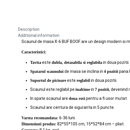
Description
Additional information
Scaunul de masa X-6 BUF BOOF are un design modern si mate
Caracteristici:
este
in doua pozitii.
Tavita
dubla, detasabila si reglabila
de masa se inclina in
pana l
Spatarul scaunului
4 pozitii
este
in doua pozitii.
Suportul de picioare
reglabil
Scaunul este reglabil pe
in
, devenind 
inaltime
7 pozitii
In spate scaunul are
pentru a fi usor mutat.
doua roti
Scaunul are centura de siguranta in 5 puncte.
6-36 luni.
Varsta recomandata:
82*55*105 cm, 15*52*84 cm – pliat.
Dimensiuni produs: