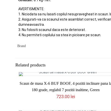
8.1 kg- net.
Greutate:
AVERTISMENTE:
1. Niciodata sa nu lasati copilul nesupravegheat in scaun. 
2. Asigurati-va ca scaunul este asamblat correct, verifica
dumneavoastra.
3. Nu folositi scaunul daca este deteriorat.
4. Nu permiteti copilului sa stea in picioare pe scaun.
Brand
Related products
Scaun de masa X-6 BUF BOOF, 4 pozitii inclinare pana l
180 grade, reglabil 7 pozitii inaltime, Green
723.00
lei