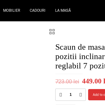
MOBILIER
CADOURI
LA MASĂ
Scaun de mas
pozitii inclina
reglabil 7 pozi
Origina
449.00
723.00
lei
price
Scaun
was:
Add to 
de
723.00 l
masa