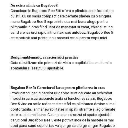
Nu exista nimic ca Bugaboo®
Carucioarele Bugaboo Bee 5 iti ofera o plimbare confortabila si
cu stil. Cu un sasiu compact care permite plierea cu o singura
mana Bugaboo Bee 5 reprezinta cea mai buna alege pentru
plimbarile in oras fiind usor de manevrat si carat, chiar si atunci
cand vrei sa urci rapid intr-un taxi sau autobuz. Bugaboo Bee 5
este potrivit atat pentru nou-nascuti cat si pentru copii mici.
Design emblematic, caracteristici practice
Gata de utilizare din prima zi de viata a copilului tau multumita
spatarului si sezutului ajustabile.
Bugaboo Bee 5: Caruciorul facut pentru plimbarea in oras
Producatorii carucioarelor Bugaboo sunt cei care au schimbat
modul in care carucioarele arata si functioneaza azi. Bugaboo
Bee 5 vine cu rotile redesenate astfel ca plimbarea devine si mai
confortabila, iar manevrabilitatea in spatii stramte si aglomerate
este cu atat mai buna. Cu un scaun cu sezut si spatar ajustabi
caruciorul Bugaboo Bee 5 este potrivit inca de la nastere si mai
apoi pana cand copilul tau va ajunge sa alerge singur. Bugaboo