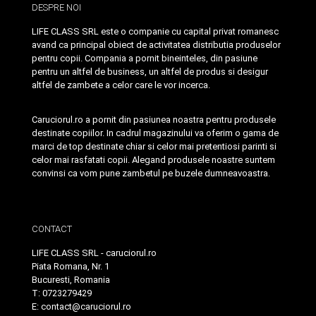
DESPRE NOI
LIFE CLASS SRL este o companie cu capital privat romanesc
avand ca principal obiect de activitatea distributia produselor
pentru copii. Compania a pornit bineinteles, din pasiune
pentru un altfel de business, un altfel de produs si desigur
altfel de zambete a celor care le vor incerca.
Caruciorul.ro a pornit din pasiunea noastra pentru produsele
destinate copiilor. In cadrul magazinului va oferim o gama de
marci de top destinate chiar si celor mai pretentiosi parinti si
celor mai rasfatati copii. Alegand produsele noastre suntem
convinsi ca vom pune zambetul pe buzele dumneavoastra.
CONTACT
LIFE CLASS SRL - caruciorul.ro
Piata Romana, Nr. 1
Bucuresti, Romania
T: 0723279429
E: contact@caruciorul.ro