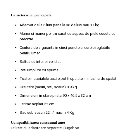
Caracteristici principale:
Adecvat de la 6 luni pana la 36 de luni sau 17 kg
Maner si maner pentru carat cu aspect de piele cusuta cu
precizie
Centura de siguranta in cinci puncte si curele reglabile
pentru umeri
Saltea cu interior ventilat
Roti umplute cu spuma
Toate materialele textile pot fi spalate in masina de spalat
Greutate (sasiu, roti, scaun) 8,9 kg
Dimensiuni in stare pliata 90 x 46.5 x 32 cm
Latime nepliat 52 cm
Sac sub scaun 22 l / maxim 4 Kg
Compatibilitatea cu scaunul auto
Utilizat cu adaptoare separate, Bugaboo