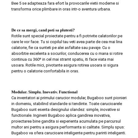
Bee 5 se adapteaza fara efort la provocarile vietii moderne si
transforma orice plimbare in oras intr-o aventura urbana.
De ce sa mergi, cand poti sa plutesti?
Rotile sunt special proiectate pentru a fi potrivite calatoriilor pe
care le vor face. Tu si copilul tau veti avea parte de cea mai lina
calatorie, fie ca sunteti pe alei asfaltate sau pavaje. Cu o
absorbtie excelenta a socurilor, conducerea cu o mana si rotire
continua cu 360º in cel mai stramt spatiu, iti face viata mai
usoara. Rotile mici, pivotante asigura rotirea usoara si sigura
pentru o calatorie confortabila in oras.
Modular. Simplu. Inovativ. Functional
Ca inventatori ai primului carucior modular, Bugaboo sunt pionieri
in domeniu, stabilind standarde si tendinte. Toate carucioarele
Bugaboo sunt esenta designului olandez: simple, inovative si
functionale. Inginerii Bugaboo aplica gandirea inovativa,
proiectarea bine gandita si experienta acumulata pe parcursul
multor ani pentru a asigura performanta si calitate. Simplu spus:
Bugaboo va ofera carucioare inteligente pentru parinti inteligenti.