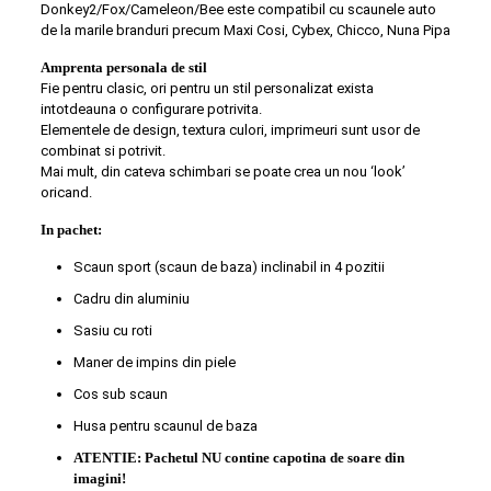
Donkey2/Fox/Cameleon/Bee este compatibil cu scaunele auto
de la marile branduri precum Maxi Cosi, Cybex, Chicco, Nuna Pipa
Amprenta personala de stil
Fie pentru clasic, ori pentru un stil personalizat exista
intotdeauna o configurare potrivita.
Elementele de design, textura culori, imprimeuri sunt usor de
combinat si potrivit.
Mai mult, din cateva schimbari se poate crea un nou ‘look’
oricand.
In pachet:
Scaun sport (scaun de baza) inclinabil in 4 pozitii
Cadru din aluminiu
Sasiu cu roti
Maner de impins din piele
Cos sub scaun
Husa pentru scaunul de baza
ATENTIE: Pachetul NU contine capotina de soare din
imagini!