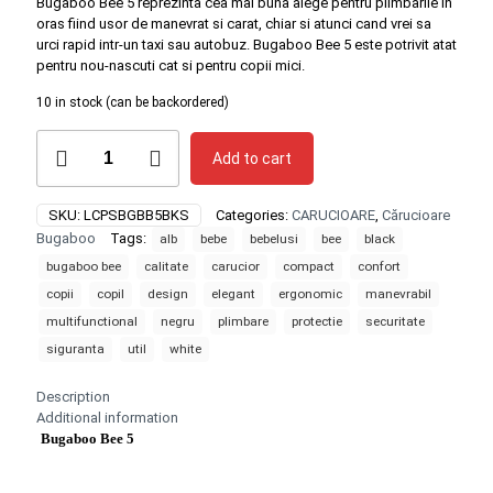
Bugaboo Bee 5 reprezinta cea mai buna alege pentru plimbarile in
oras fiind usor de manevrat si carat, chiar si atunci cand vrei sa
urci rapid intr-un taxi sau autobuz. Bugaboo Bee 5 este potrivit atat
pentru nou-nascuti cat si pentru copii mici.
10 in stock (can be backordered)
Carucior
Add to cart
pentru
copii
Bugaboo
SKU:
LCPSBGBB5BKS
Categories:
CARUCIOARE
,
Cărucioare
Bee
Bugaboo
Tags:
alb
bebe
bebelusi
bee
black
5
Black-
bugaboo bee
calitate
carucior
compact
confort
White
copii
copil
design
elegant
ergonomic
manevrabil
quantity
multifunctional
negru
plimbare
protectie
securitate
siguranta
util
white
Description
Additional information
Bugaboo Bee 5