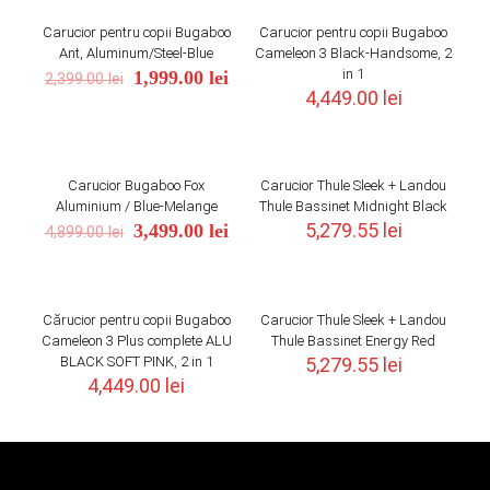
epuizat
epuizat
Carucior pentru copii Bugaboo
Carucior pentru copii Bugaboo
ON SALE
Ant, Aluminum/Steel-Blue
Cameleon 3 Black-Handsome, 2
Original
Current
in 1
1,999.00
lei
2,399.00
lei
price
price
4,449.00
lei
was:
is:
2,399.00 lei.
1,999.00 lei.
Stoc
epuizat
Carucior Bugaboo Fox
Carucior Thule Sleek + Landou
ON SALE
Aluminium / Blue-Melange
Thule Bassinet Midnight Black
Original
Current
5,279.55
lei
3,499.00
lei
4,899.00
lei
price
price
was:
is:
4,899.00 lei.
3,499.00 lei.
Cărucior pentru copii Bugaboo
Carucior Thule Sleek + Landou
Cameleon 3 Plus complete ALU
Thule Bassinet Energy Red
BLACK SOFT PINK, 2 in 1
5,279.55
lei
4,449.00
lei